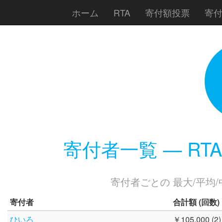
ホーム
RTA
寄付額投票
寄
寄付者一覧 — RTA in
寄付者ごとの 最大/平均/中央値
寄付者
合計額
(回数)
ひいろ
￥105,000 (2)