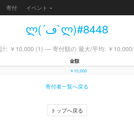
寄付
イベント
ლ(´ڡ`ლ)#8448
 ￥10,000 (1) — 寄付額の 最大/平均: ￥10,000/
金額
￥10,000
寄付者一覧へ戻る
トップへ戻る