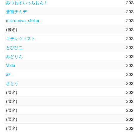
みつねすいっちおん！
20
蒼宙チミデ
20
micronova_stellar
20
(匿名)
20
キテレツィスト
20
とびひこ
20
みどりん
20
Volta
20
az
20
さとう
20
(匿名)
20
(匿名)
20
(匿名)
20
(匿名)
20
(匿名)
20