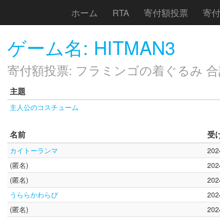
ホーム
RTA
寄付額投票
寄
ゲーム名: HITMAN3
寄付額投票: フラミンゴの着ぐるみ 合計額
主題
主人公のコスチューム
名前
受
カイトーランマ
20
(匿名)
20
(匿名)
20
うららかわらび
20
(匿名)
20