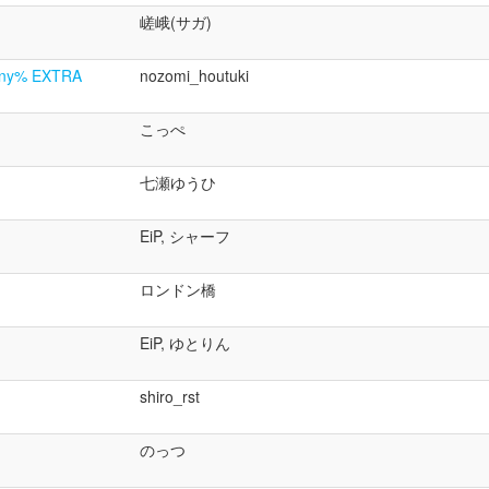
嵯峨(サガ)
 Any% EXTRA
nozomi_houtuki
こっぺ
七瀬ゆうひ
EiP, シャーフ
ロンドン橋
EiP, ゆとりん
shiro_rst
のっつ