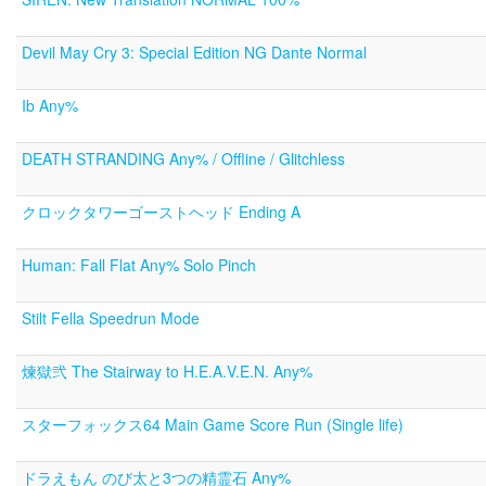
Devil May Cry 3: Special Edition NG Dante Normal
Ib Any%
DEATH STRANDING Any% / Offline / Glitchless
クロックタワーゴーストヘッド Ending A
Human: Fall Flat Any% Solo Pinch
Stilt Fella Speedrun Mode
煉獄弐 The Stairway to H.E.A.V.E.N. Any%
スターフォックス64 Main Game Score Run (Single life)
ドラえもん のび太と3つの精霊石 Any%