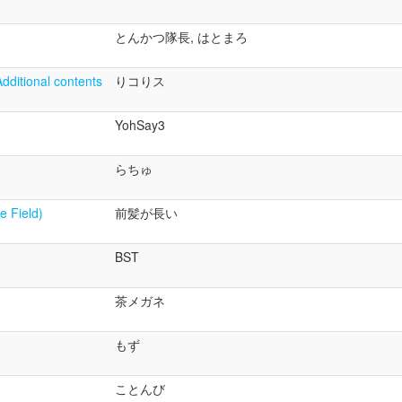
とんかつ隊長, はとまろ
dditional contents
りコりス
YohSay3
らちゅ
Field)
前髪が長い
BST
茶メガネ
もず
ことんび