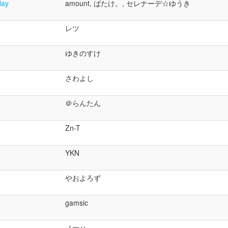
ay
amount, ばたけ。, セレナーデ☆ゆうき
レツ
ゆきのすけ
さわよし
＠らんたん
Zn-T
YKN
やおよろず
gamsic
ノーハ