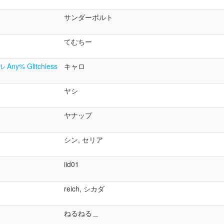
サンダーボルト
てむちー
 Glitchless
キャロ
ヤシ
ヤナップ
シン, セリア
iid01
reich, シカダ
ねるねる＿