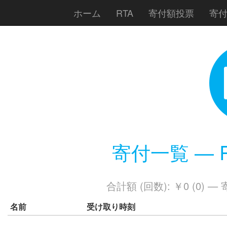
ホーム
RTA
寄付額投票
寄
寄付一覧 — RTA
合計額 (回数): ￥0 (0) 
名前
受け取り時刻