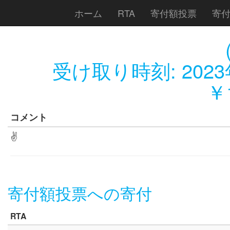
ホーム
RTA
寄付額投票
寄
受け取り時刻:
202
￥1
コメント
✌
寄付額投票への寄付
RTA