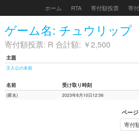
ホーム
RTA
寄付額投票
寄
ゲーム名: チュウリップ
寄付額投票: R 合計額: ￥2,500
主題
主人公の名前
名前
受け取り時刻
(匿名)
2023年8月10日12:56
ページ
寄付