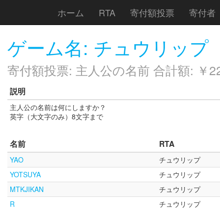
ホーム
RTA
寄付額投票
寄付者
ゲーム名: チュウリップ
寄付額投票: 主人公の名前 合計額: ￥22,
説明
主人公の名前は何にしますか？
英字（大文字のみ）8文字まで
名前
RTA
YAO
チュウリップ
YOTSUYA
チュウリップ
MTKJIKAN
チュウリップ
R
チュウリップ