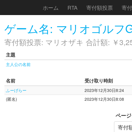
ホーム
RTA
寄付額投票
寄
ゲーム名: マリオゴルフ
寄付額投票: マリオザキ 合計額: ￥3,2
主題
主人公の名前
名前
受け取り時刻
ふーげらー
2023年12月30日8:24
(匿名)
2023年12月30日8:08
ページ
寄付