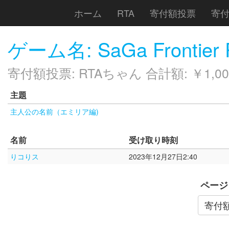
ホーム
RTA
寄付額投票
寄
ゲーム名: SaGa Frontier 
寄付額投票: RTAちゃん 合計額: ￥1,00
主題
主人公の名前（エミリア編)
名前
受け取り時刻
りコりス
2023年12月27日2:40
ページ
寄付