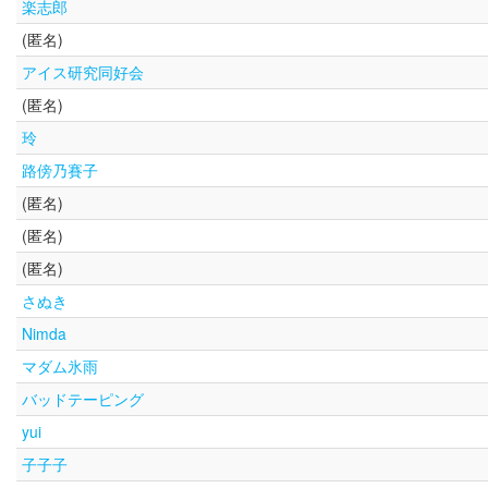
楽志郎
(匿名)
アイス研究同好会
(匿名)
玲
路傍乃賽子
(匿名)
(匿名)
(匿名)
さぬき
Nimda
マダム氷雨
バッドテーピング
yui
子子子