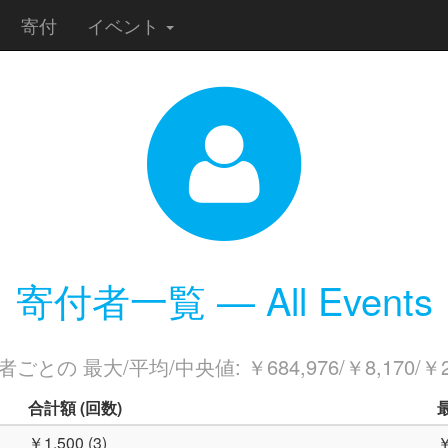
寄付
イベント
寄付者一覧 — All Events
ごとの 最大/平均/中央値: ￥684,976/￥8,170/￥2
合計額
(回数)
￥1,500 (3)
￥