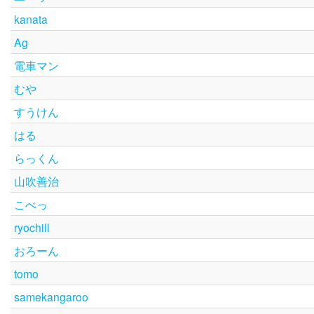
kanata
Ag
電車マン
むや
すうけん
はる
らっくん
山吹善治
こべっ
ryochill
おろーん
tomo
samekangaroo