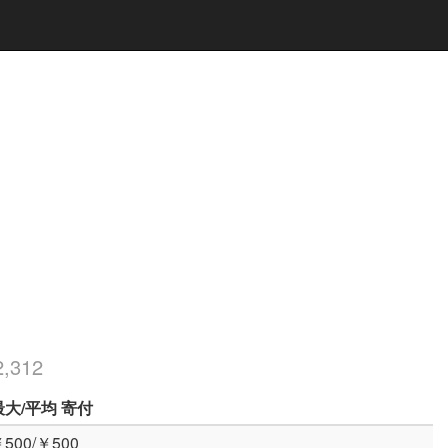
,312
最大
/平均
寄付
500/￥500