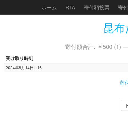
ホーム
RTA
寄付額投票
寄
昆布だ
寄付額合計: ￥500 (1) 
受け取り時刻
2024年8月14日1:16
寄