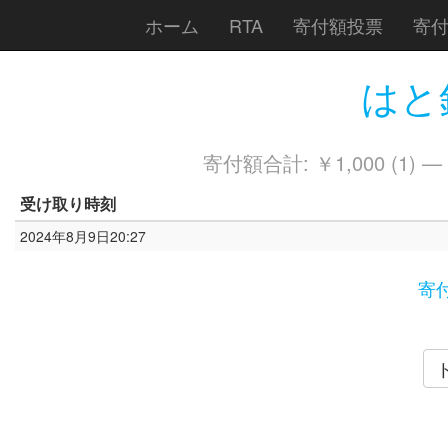
ホーム
RTA
寄付額投票
寄
はと銘
寄付額合計: ￥1,000 (1) —
受け取り時刻
2024年8月9日20:27
寄