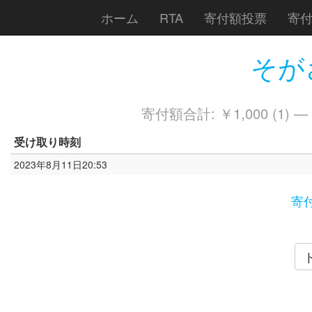
ホーム
RTA
寄付額投票
寄
そがさ
寄付額合計: ￥1,000 (1) —
受け取り時刻
2023年8月11日20:53
寄