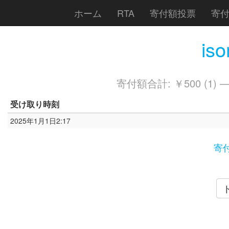
ホーム
RTA
寄付額投票
寄
is
寄付額合計: ￥500 (1) 
受け取り時刻
2025年1月1日2:17
寄