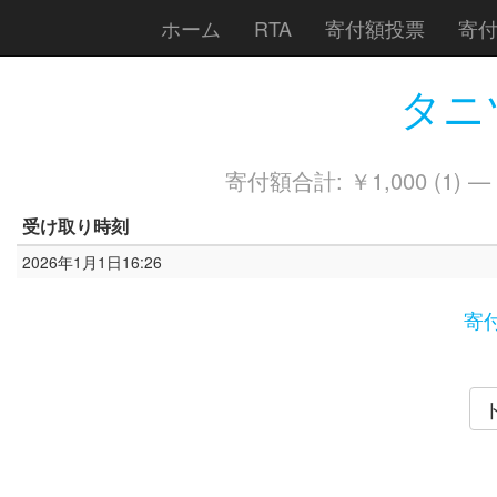
ホーム
RTA
寄付額投票
寄
タニツ
寄付額合計: ￥1,000 (1) —
受け取り時刻
2026年1月1日16:26
寄