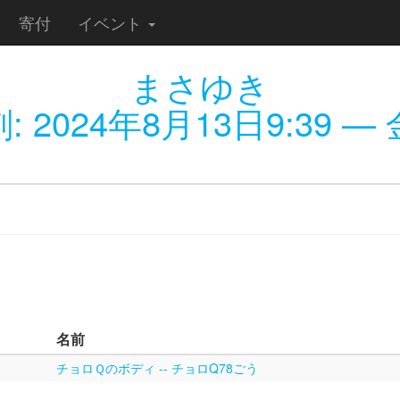
寄付
イベント
まさゆき
刻:
2024年8月13日9:39
— 金
名前
チョロＱのボディ -- チョロQ78ごう