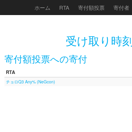
ホーム
RTA
寄付額投票
寄付者
受け取り時刻
寄付額投票への寄付
RTA
チョロQ3 Any% (NeGcon)