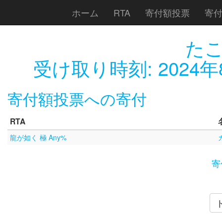
ホーム
RTA
寄付額投票
寄
た
受け取り時刻:
2024年
寄付額投票への寄付
RTA
龍が如く 極 Any%
寄