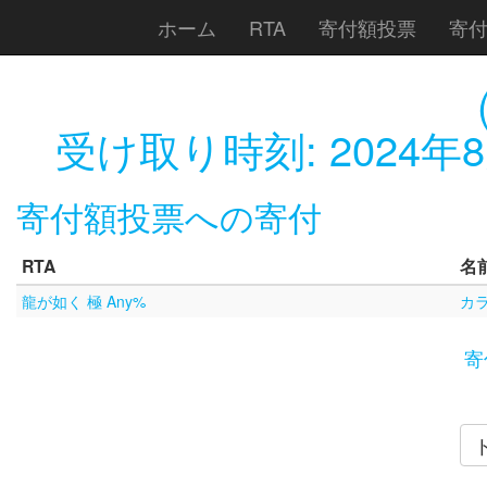
ホーム
RTA
寄付額投票
寄
受け取り時刻:
2024年8
寄付額投票への寄付
RTA
名
龍が如く 極 Any%
カ
寄