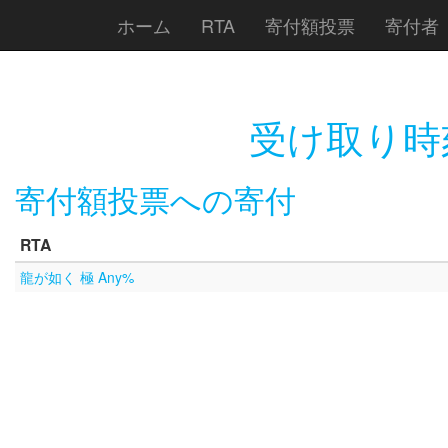
ホーム
RTA
寄付額投票
寄付者
受け取り時
寄付額投票への寄付
RTA
龍が如く 極 Any%