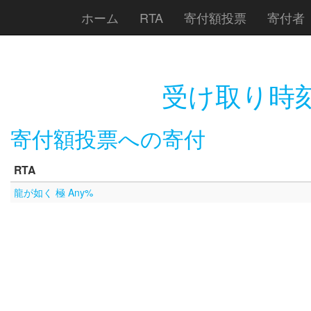
ホーム
RTA
寄付額投票
寄付者
受け取り時
寄付額投票への寄付
RTA
龍が如く 極 Any%