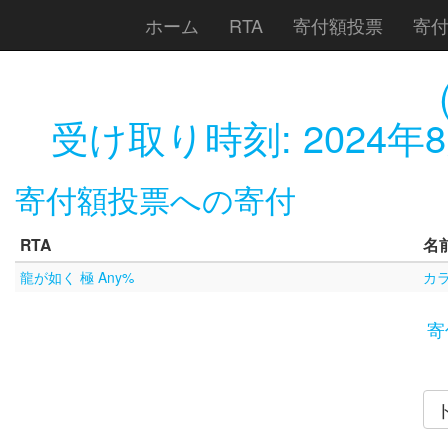
ホーム
RTA
寄付額投票
寄
受け取り時刻:
2024年8
寄付額投票への寄付
RTA
名
龍が如く 極 Any%
カ
寄