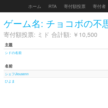
ホーム
RTA
寄付額投票
寄付者
ゲーム名: チョコボの不
寄付額投票: ミド 合計額: ￥10,500
主題
シドの名前
名前
シェフJiousenn
ひよま