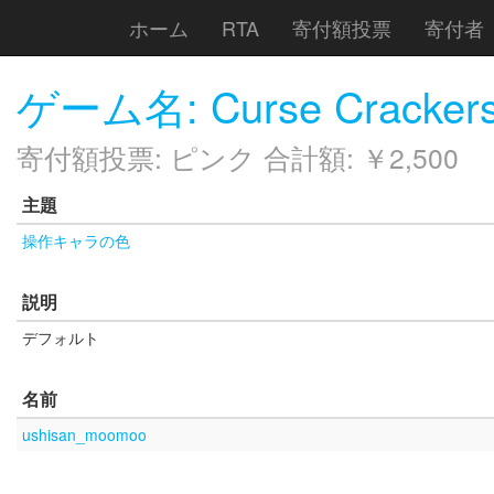
ホーム
RTA
寄付額投票
寄付者
ゲーム名: Curse Crackers: 
寄付額投票: ピンク 合計額: ￥2,500
主題
操作キャラの色
説明
デフォルト
名前
ushisan_moomoo