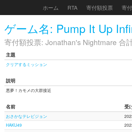
ホーム
RTA
寄付額投票
寄
ゲーム名: Pump It Up Infin
寄付額投票: Jonathan's Nightmare 合
主題
クリアするミッション
説明
悪夢！カモメの大群接近
名前
受
おさかなテレビジョン
20
HAKU49
20