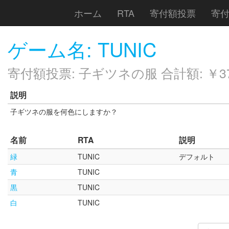
ホーム
RTA
寄付額投票
寄
ゲーム名: TUNIC
寄付額投票: 子ギツネの服 合計額: ￥37
説明
子ギツネの服を何色にしますか？
名前
RTA
説明
緑
TUNIC
デフォルト
青
TUNIC
黒
TUNIC
白
TUNIC